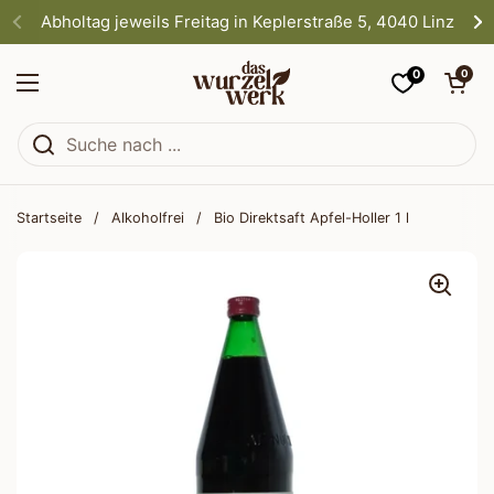
Zum Inhalt springen
Abholtag jeweils Freitag in Keplerstraße 5, 4040 Linz
0
Warenkorb öf
0
Menü öffnen
Startseite
/
Alkoholfrei
/
Bio Direktsaft Apfel-Holler 1 l