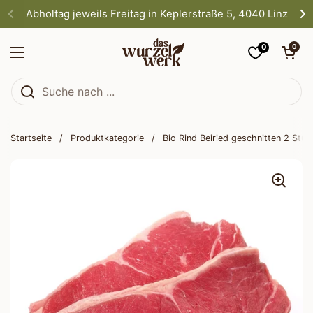
Zum Inhalt springen
Abholtag jeweils Freitag in Keplerstraße 5, 4040 Linz
0
Warenkorb öf
0
Menü öffnen
Startseite
/
Produktkategorie
/
Bio Rind Beiried geschnitten 2 Stüc